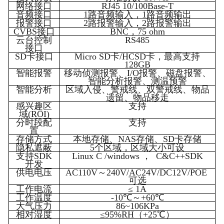
网络接口
RJ45 10/100Base-T
音频接口
1
路音频输入，
1
路音频输出
报警接口
2
路报警输入，
2
路报警输出
CVBS
接口
BNC
，
75 ohm
云台控制
RS485
接口
SD
卡接口
Micro SD
卡
/HCSD
卡，最高支持
128GB
智能报警
移动侦测报警、
I/O
报警、磁盘报警、
智能分析报警、测温预警
智能分析
区域入侵、警戒线、双警戒线、物品
遗留、物品移走
感兴趣区
支持
域(ROI)
分时段配
支持
置
存储方式
本地存储、
NAS
存储、
SD
卡存储
隐私遮蔽
5
个区域，区域大小可设
支持SDK
Linux C /windows
，
C&C++SDK
开发
供电电压
AC110V
～240V/AC24V/DC12V/POE
可选
工作电流
≤ 1A
工作温度
-10
℃～+60℃
大气压力
86~106KPa
相对湿度
≤95%RH（+25℃）