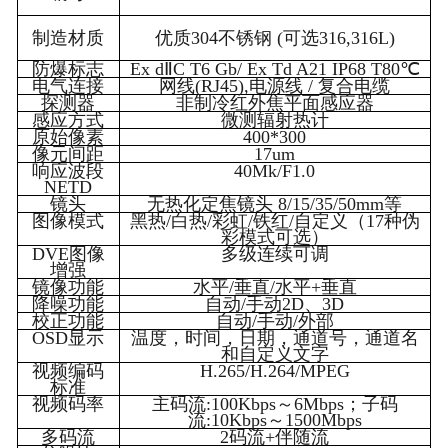
制造材质
优质304不锈钢 (可选316,316L)
防爆标志
Ex d
ⅡC T6 Gb/ Ex Td A21 IP68 T80℃
电气连接
网线(RJ45),电源线 / 复合电缆
探测器
非制冷红外焦平面感应器
感应方式
微测辐射热计
原始像素
400*300
像元间距
17um
响应波段
40Mk/F1.0
NETD
镜头
无热化定焦镜头 8/15/35/50mm等
图像模式
黑热/白热/彩虹/铁红/自定义（17种伪
彩模式可选）
DVE
图像
多级连续可调
增强
镜像功能
水平/垂直/水平+垂直
降噪功能
自动/手动2D、3D
校正功能
自动/手动/外部
OSD
显示
温度，时间，日期，通道号，通道名
和自定义文字
视频编码
H.265/H.264/MPEG
标准
视频码率
主码流:100Kbps～6Mbps；子码
流:10Kbps～1500Mbps
多码流
2
码流+伴随流