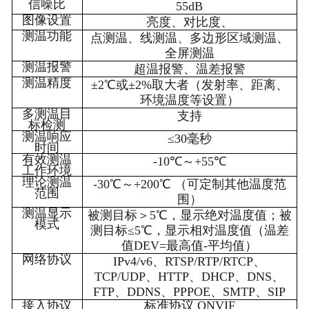
信噪比
55dB
图像设置
亮度、对比度、
测温功能
点测温、线测温、多边形区域测温、
全屏测温
测温报警
超温报警、温差报警
测温精度
±2℃或±2%取大者（发射率、距离、
环境温度等设置）
多测温目
支持
标检测
测温响应
≤30毫秒
时间
有效测温
-10
℃～+55℃
工作环境
理论测温
-30
℃～+200℃ （可定制其他温度范
范围
围）
测温显示
被测目标＞5℃，显示绝对温度值；被
模式
测目标≤5℃，显示相对温度值（温差
值DEV=最高值-平均值）
网络协议
IPv4/v6
、RTSP/RTP/RTCP、
TCP/UDP、HTTP、DHCP、DNS、
FTP、DDNS、PPPOE、SMTP、SIP
接入协议
标准协议 ONVIF